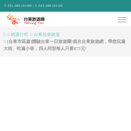
TEL:089-281000 |
FAX:089-281100
Togg
navi
精選行程
台東包車旅遊
[台東市區篇]體驗台東一日旅遊圈!就在台東旅遊網，帶您玩遍
大街、吃遍小巷，四人同型每人只要875元!